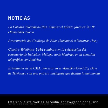
NOTICIAS
La Cátedra Telefónica-UMA impulsa el talento joven en las IV
Olimpiadas Teleco
Presentación del Catálogo de Ellos (humanos) a Nosotras (IAs)
Cátedra Telefónica-UMA colabora en la celebración del
centenario de Italcable: Málaga, nodo histórico en la conexión
telegráfica con América
Estudiantes de la UMA, terceros en el «HackForGood Big Day»
de Telefónica con una pulsera inteligente que facilita la autonomía
Este sitio utiliza cookies. Al continuar navegando por el sitio,
Cátedra 5g Telefónica | Telefónica | Universidad de Málaga | By