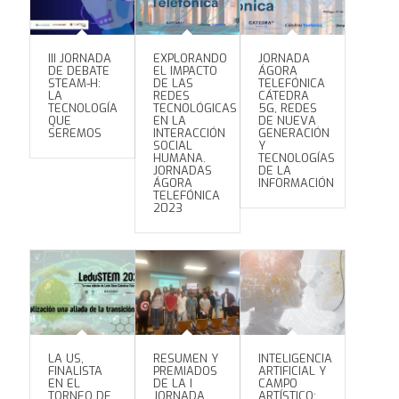
III JORNADA
EXPLORANDO
JORNADA
DE DEBATE
EL IMPACTO
ÁGORA
STEAM-H:
DE LAS
TELEFÓNICA
LA
REDES
CÁTEDRA
TECNOLOGÍA
TECNOLÓGICAS
5G, REDES
QUE
EN LA
DE NUEVA
SEREMOS
INTERACCIÓN
GENERACIÓN
SOCIAL
Y
HUMANA.
TECNOLOGÍAS
JORNADAS
DE LA
ÁGORA
INFORMACIÓN
TELEFÓNICA
2023
LA US,
RESUMEN Y
INTELIGENCIA
FINALISTA
PREMIADOS
ARTIFICIAL Y
EN EL
DE LA I
CAMPO
TORNEO DE
JORNADA
ARTÍSTICO: