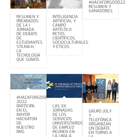
#HACKFORGOOD22:
RESUMEN Y
GANADORES
RESUMEN Y
INTELIGENCIA
PREMIADOS
ARTIFICIAL Y
DE LA I
CAMPO
JORNADA
ARTÍSTICO:
DE DEBATE
RETOS
DE
CIENTÍFICOS,
ESTUDIANTES
SOCIOCULTURALES
STEAM-H.
Y ÉTICOS
LA
TECNOLOGÍA
QUE SOMOS
#HACKFORGOOD
2022:
PARTICIPA
LAS XX
EN EL
JORNADAS
GRUPO JOLY
MAYOR
DE LOS
Y
HACKATON
SERVICIOS
TELEFÓNICA
DE
UNIVERSITARIOS
ORGANIZAN
NUESTRO
DE EMPLEO
UN DEBATE
PAÍS
REÚNEN EN
EN TORNO A
LA UMA A
LA