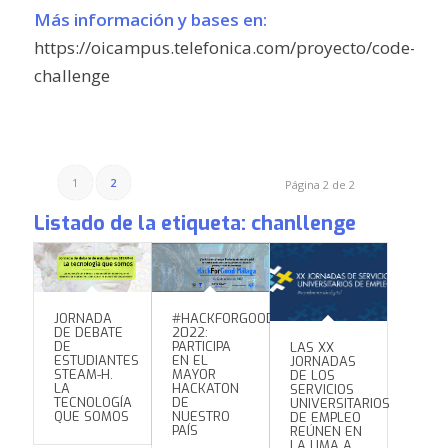
Más información y bases en:
https://oicampus.telefonica.com/proyecto/code-
challenge
1
2
Página 2 de 2
Listado de la etiqueta:
chanllenge
JORNADA
#HACKFORGOOD
DE DEBATE
2022:
DE
PARTICIPA
LAS XX
ESTUDIANTES
EN EL
JORNADAS
STEAM-H.
MAYOR
DE LOS
LA
HACKATON
SERVICIOS
TECNOLOGÍA
DE
UNIVERSITARIOS
QUE SOMOS
NUESTRO
DE EMPLEO
PAÍS
REÚNEN EN
LA UMA A