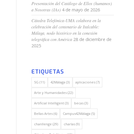
Presentación del Catálogo de Ellos (humanos)
a Nosotras (IAs)
4 de mayo de 2026
Cátedra Telefónica-UMA colabora en la
celebración del centenario de Italcable:
Málaga, nodo histórico en la conexión
telegráfica con América
28 de diciembre de
2025
ETIQUETAS
5G
(11)
42Málaga
(3)
aplicaciones
(7)
Arte y Humanidades
(22)
Artificial Intelligent
(3)
becas
(3)
Bellas Artes
(6)
Campus42Málaga
(5)
chanllenge
(29)
charlas
(9)