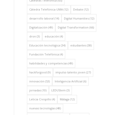
Cátedras Telefónica
(65)
Cátedra Telefónica-UMA
(12)
Debate
(12)
desarrollo laboral
(14)
Digital Humanities
(12)
Digitalización
(49)
Digital Transformation
(66)
dron
(3)
educación
(4)
Educación tecnológica
(34)
estudiantes
(38)
Fundación Telefónica
(4)
habilidades y competencias
(49)
hackforgood
(9)
impulso talento joven
(27)
innovación
(53)
Inteligencia Artificial
(6)
jornadas
(10)
LEDUStem
(3)
Leticia Crespillo
(4)
Málaga
(12)
nuevas tecnologías
(48)