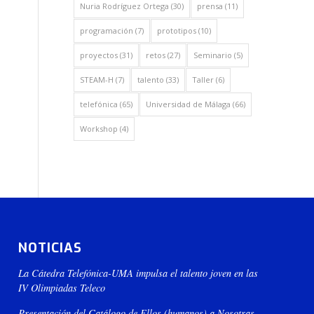
Nuria Rodríguez Ortega
(30)
prensa
(11)
programación
(7)
prototipos
(10)
proyectos
(31)
retos
(27)
Seminario
(5)
STEAM-H
(7)
talento
(33)
Taller
(6)
telefónica
(65)
Universidad de Málaga
(66)
Workshop
(4)
NOTICIAS
La Cátedra Telefónica-UMA impulsa el talento joven en las
IV Olimpiadas Teleco
Presentación del Catálogo de Ellos (humanos) a Nosotras