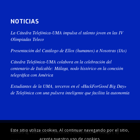
NOTICIAS
La Cátedra Telefónica-UMA impulsa el talento joven en las IV
Olimpiadas Teleco
Presentación del Catálogo de Ellos (humanos) a Nosotras (IAs)
Cátedra Telefónica-UMA colabora en la celebración del
centenario de Italcable: Málaga, nodo histórico en la conexión
telegráfica con América
Estudiantes de la UMA, terceros en el «HackForGood Big Day»
de Telefónica con una pulsera inteligente que facilita la autonomía
Este sitio utiliza cookies. Al continuar navegando por el sitio,
Cátedra 5g Telefónica | Telefónica | Universidad de Málaga | By
acepta nuestro uso de cookies.