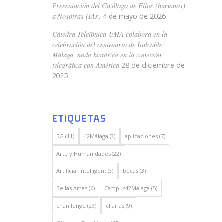
Presentación del Catálogo de Ellos (humanos)
a Nosotras (IAs)
4 de mayo de 2026
Cátedra Telefónica-UMA colabora en la
celebración del centenario de Italcable:
Málaga, nodo histórico en la conexión
telegráfica con América
28 de diciembre de
2025
ETIQUETAS
5G
(11)
42Málaga
(3)
aplicaciones
(7)
Arte y Humanidades
(22)
Artificial Intelligent
(3)
becas
(3)
Bellas Artes
(6)
Campus42Málaga
(5)
chanllenge
(29)
charlas
(9)