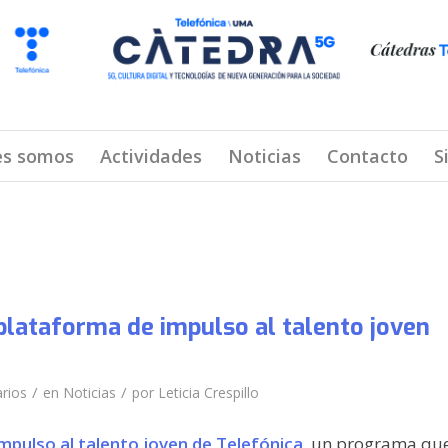
es somos
Actividades
Noticias
Contacto
S
plataforma de impulso al talento joven
/
/
rios
en
Noticias
por
Leticia Crespillo
mpulso al talento joven de Telefónica
, un programa qu