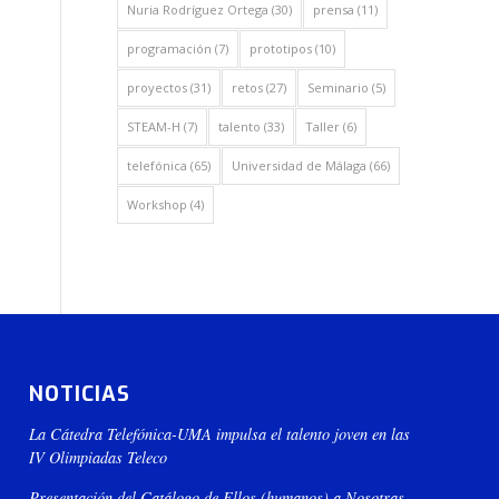
Nuria Rodríguez Ortega
(30)
prensa
(11)
programación
(7)
prototipos
(10)
proyectos
(31)
retos
(27)
Seminario
(5)
STEAM-H
(7)
talento
(33)
Taller
(6)
telefónica
(65)
Universidad de Málaga
(66)
Workshop
(4)
NOTICIAS
La Cátedra Telefónica-UMA impulsa el talento joven en las
IV Olimpiadas Teleco
Presentación del Catálogo de Ellos (humanos) a Nosotras