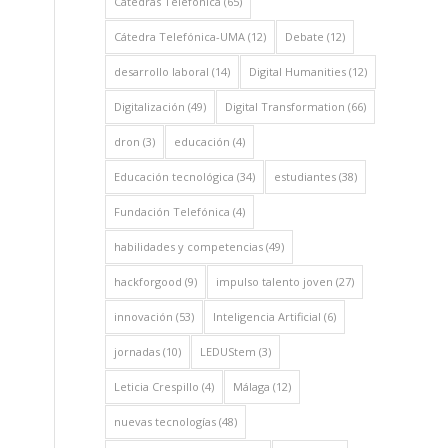
Cátedras Telefónica
(65)
Cátedra Telefónica-UMA
(12)
Debate
(12)
desarrollo laboral
(14)
Digital Humanities
(12)
Digitalización
(49)
Digital Transformation
(66)
dron
(3)
educación
(4)
Educación tecnológica
(34)
estudiantes
(38)
Fundación Telefónica
(4)
habilidades y competencias
(49)
hackforgood
(9)
impulso talento joven
(27)
innovación
(53)
Inteligencia Artificial
(6)
jornadas
(10)
LEDUStem
(3)
Leticia Crespillo
(4)
Málaga
(12)
nuevas tecnologías
(48)