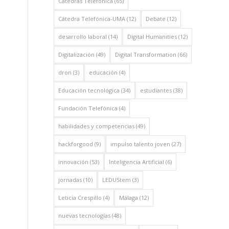
Cátedras Telefónica
(65)
Cátedra Telefónica-UMA
(12)
Debate
(12)
desarrollo laboral
(14)
Digital Humanities
(12)
Digitalización
(49)
Digital Transformation
(66)
dron
(3)
educación
(4)
Educación tecnológica
(34)
estudiantes
(38)
Fundación Telefónica
(4)
habilidades y competencias
(49)
hackforgood
(9)
impulso talento joven
(27)
innovación
(53)
Inteligencia Artificial
(6)
jornadas
(10)
LEDUStem
(3)
Leticia Crespillo
(4)
Málaga
(12)
nuevas tecnologías
(48)