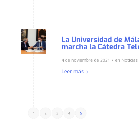
La Universidad de Mál
marcha la Cátedra Te
/
4 de noviembre de 2021
en
Noticias
Leer más
1
2
3
4
5