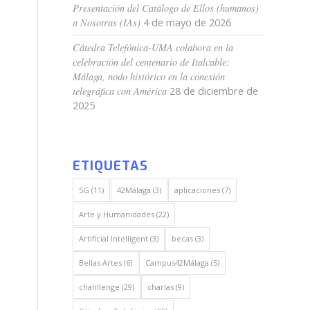
Presentación del Catálogo de Ellos (humanos)
a Nosotras (IAs)
4 de mayo de 2026
Cátedra Telefónica-UMA colabora en la
celebración del centenario de Italcable:
Málaga, nodo histórico en la conexión
telegráfica con América
28 de diciembre de
2025
ETIQUETAS
5G
(11)
42Málaga
(3)
aplicaciones
(7)
Arte y Humanidades
(22)
Artificial Intelligent
(3)
becas
(3)
Bellas Artes
(6)
Campus42Málaga
(5)
chanllenge
(29)
charlas
(9)