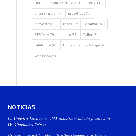
Nuria Rodríguez Ortega
(30)
prensa
(11)
programación
(7)
prototipos
(10)
proyectos
(31)
retos
(27)
Seminario
(5)
STEAM-H
(7)
talento
(33)
Taller
(6)
telefónica
(65)
Universidad de Málaga
(66)
Workshop
(4)
NOTICIAS
La Cátedra Telefónica-UMA impulsa el talento joven en las
IV Olimpiadas Teleco
Presentación del Catálogo de Ellos (humanos) a Nosotras